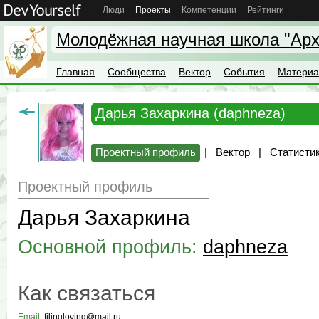
Люди
Проекты
Компетенции
Рейтинги
Молодёжная научная школа "Арх
Главная
Сообщества
Вектор
События
Матери
Дарья Захаркина (daphneza)
Проектный профиль
|
Вектор
|
Статистик
Проектный профиль
Дарья Захаркина
Основной профиль:
daphneza
Как связаться
Email:
filingloving@mail.ru